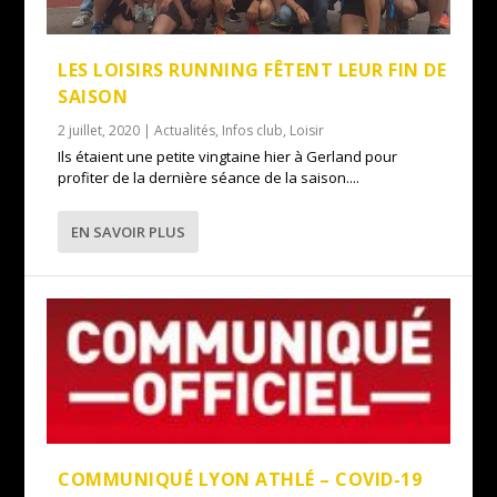
LES LOISIRS RUNNING FÊTENT LEUR FIN DE
SAISON
2 juillet, 2020
|
Actualités
,
Infos club
,
Loisir
Ils étaient une petite vingtaine hier à Gerland pour
profiter de la dernière séance de la saison....
EN SAVOIR PLUS
COMMUNIQUÉ LYON ATHLÉ – COVID-19