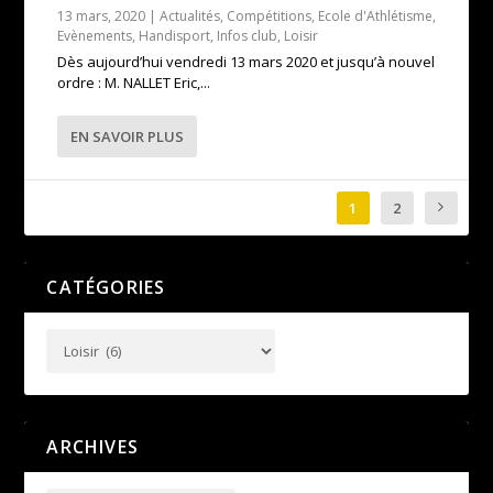
13 mars, 2020
|
Actualités
,
Compétitions
,
Ecole d'Athlétisme
,
Evènements
,
Handisport
,
Infos club
,
Loisir
Dès aujourd’hui vendredi 13 mars 2020 et jusqu’à nouvel
ordre : M. NALLET Eric,...
EN SAVOIR PLUS
1
2
CATÉGORIES
ARCHIVES