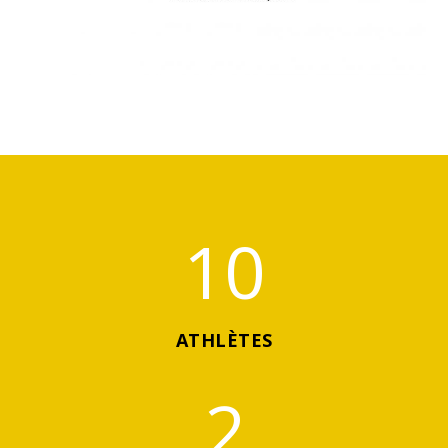
10
ATHLÈTES
2