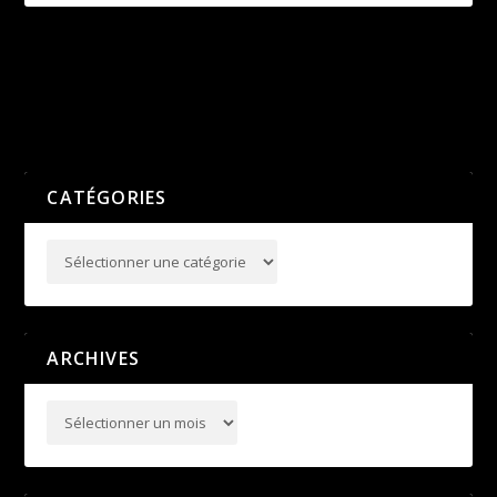
Lyon athlé au féminin
Deux nouvelles jeunes juges
au club
PRÉCÉDENT
SUIVANT
CATÉGORIES
ARCHIVES