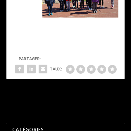
PARTAGER:
TAUX:
Quand les athlètes
Meeting de Maisons Alfort –
s’adaptent
un air estival
PRÉCÉDENT
SUIVANT
CATÉGORIES