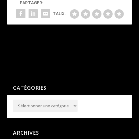
PARTAGER:
TAUX:
Interclubs 1er Tour en Bref
Challenge Equip’ Athlé –
Finale Régionale à Saint
PRÉCÉDENT
Étienne; les Minimes en
grande forme!
SUIVANT
CATÉGORIES
ARCHIVES