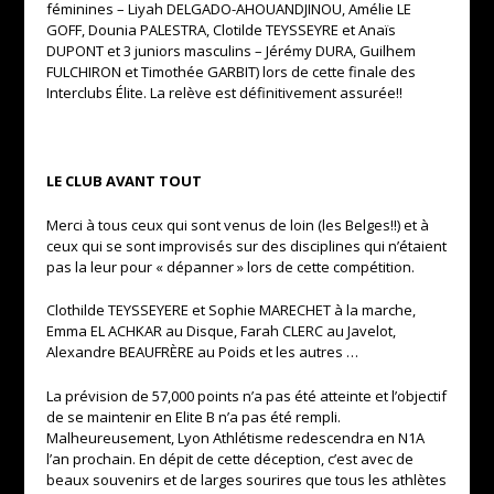
féminines – Liyah DELGADO-AHOUANDJINOU, Amélie LE
GOFF, Dounia PALESTRA, Clotilde TEYSSEYRE et Anaïs
DUPONT et 3 juniors masculins – Jérémy DURA, Guilhem
FULCHIRON et Timothée GARBIT) lors de cette finale des
Interclubs Élite. La relève est définitivement assurée!!
LE CLUB AVANT TOUT
Merci à tous ceux qui sont venus de loin (les Belges!!) et à
ceux qui se sont improvisés sur des disciplines qui n’étaient
pas la leur pour « dépanner » lors de cette compétition.
Clothilde TEYSSEYERE et Sophie MARECHET à la marche,
Emma EL ACHKAR au Disque, Farah CLERC au Javelot,
Alexandre BEAUFRÈRE au Poids et les autres …
La prévision de 57,000 points n’a pas été atteinte et l’objectif
de se maintenir en Elite B n’a pas été rempli.
Malheureusement, Lyon Athlétisme redescendra en N1A
l’an prochain. En dépit de cette déception, c’est avec de
beaux souvenirs et de larges sourires que tous les athlètes