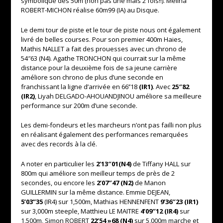
symbolique des 50m (non pas une mais 2 fois!!). Mélina
ROBERT-MICHON réalise
60m99 (IA)
au Disque.
Le demi tour de piste et le tour de piste nous ont également
livré de belles courses. Pour son premier 400m Haies,
Mathis NALLET a fait des prouesses avec un chrono de
54″63 (N4).
Agathe TRONCHON qui courrait sur la même
distance pour la deuxième fois de sa jeune carrière
améliore son chrono de plus d’une seconde en
franchissant la ligne d’arrivée en
66’’18
(IR1)
. Avec
25″82
(IR2)
, Liyah DELGADO-AHOUANDJINOU améliore sa meilleure
performance sur 200m d’une seconde.
Les demi-fondeurs et les marcheurs n’ont pas failli non plus
en réalisant également des performances remarquées
avec des records à la clé.
A noter en particulier les
2’13″01(N4)
de Tiffany HALL sur
800m qui améliore son meilleur temps de près de 2
secondes, ou encore les
2’07″47 (N2)
de Manon
GUILLERMIN sur la même distance. Emmie DEJEAN,
5’03’’35
(IR4) sur 1,500m, Mathias HENNENFENT
9’36″23 (IR1)
sur 3,000m steeple, Matthieu LE MAITRE
4’09″12 (IR4)
sur
1,500m, Simon ROBERT
22’54 »68 (N4)
sur 5,000m marche et