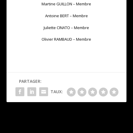
Martine GUILLON – Membre
Antoine BERT – Membre
Juliette CINATO – Membre
Olivier RAMBAUD – Membre
PARTAGER:
TAUX:
Les compétitions de la
Projet Club 2025- 2028
rentrée
SUIVANT