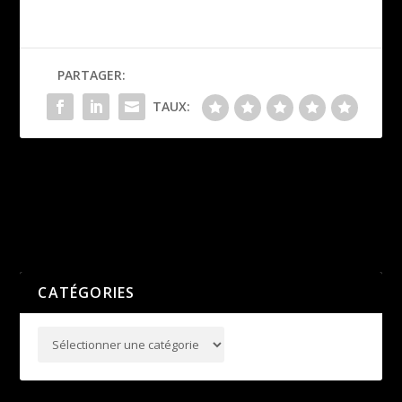
PARTAGER:
TAUX:
5ème édition du meeting
Partenariat avec Win Win
estival Lyon Athlé
SPORT
PRÉCÉDENT
SUIVANT
CATÉGORIES