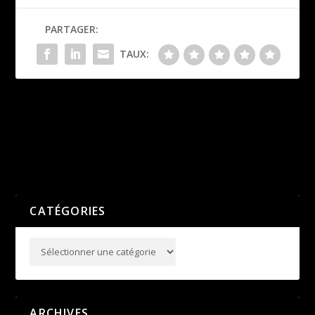
PARTAGER:
TAUX:
REPRISE DES BENJAMINS-
Saison 2020 : casse tête pour
MINIMES SUR NOS TROIS
les coachs !
SITES !
SUIVANT
PRÉCÉDENT
CATÉGORIES
ARCHIVES