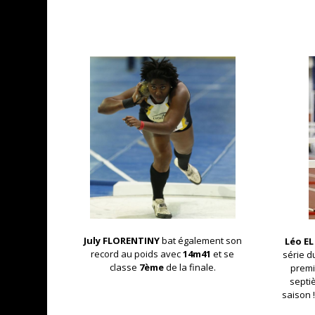
July FLORENTINY
bat également son
Léo E
record au poids avec
14m41
et se
série d
classe
7ème
de la finale.
premi
septi
saison 