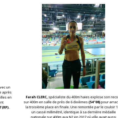
avec un
le après
Farah CLERC,
spécialiste du 400m haies explose son rec
illes en
sur 400m en salle de près de 6 dixièmes
(54″08)
pour arrac
int
la troisième place en finale. Une remontée par le couloir 1
 (RP).
un cassé millimétré, identique à sa dernière médaille
nationale sur 400m aux N2 en 2017 où elle avait aussi