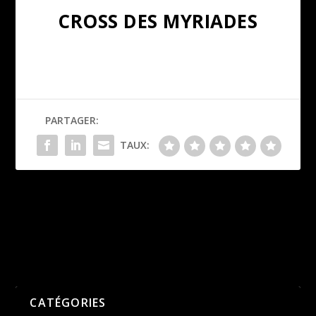
CROSS DES MYRIADES
PARTAGER:
TAUX:
Résultats des 5 et 10 km de
Championnats du monde
Caluire : Nouveaux records
Handisport à Dubaï
du club !
SUIVANT
PRÉCÉDENT
CATÉGORIES